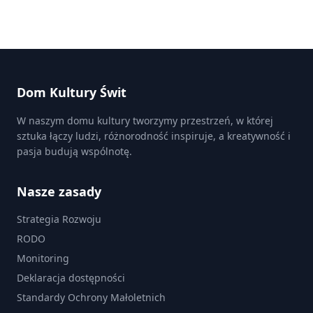
Brak wydarzeń spełniających kryteria.
Dom Kultury Świt
W naszym domu kultury tworzymy przestrzeń, w której
sztuka łączy ludzi, różnorodność inspiruje, a kreatywność i
pasja budują wspólnotę.
Nasze zasady
Strategia Rozwoju
RODO
Monitoring
Deklaracja dostępności
Standardy Ochrony Małoletnich