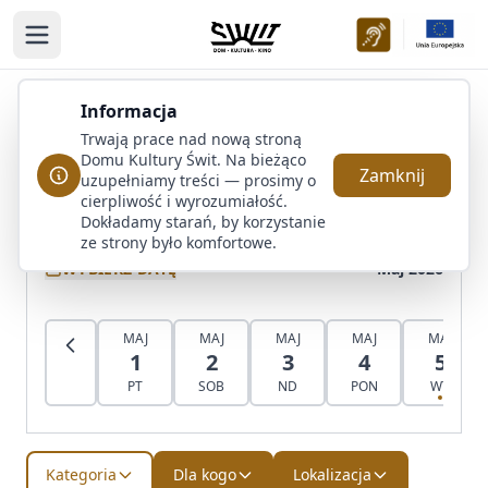
Przejdź do treści
Informacja
Kalendarz wydarzeń
Trwają prace nad nową stroną
Domu Kultury Świt. Na bieżąco
Odkryj nadchodzące wydarzenia i zaplanuj swój czas
Zamknij
uzupełniamy treści — prosimy o
z nami
cierpliwość i wyrozumiałość.
Dokładamy starań, by korzystanie
ze strony było komfortowe.
WYBIERZ DATĘ
Maj 2026
MAJ
MAJ
MAJ
MAJ
MAJ
1
2
3
4
5
PT
SOB
ND
PON
WT
Kategoria
Dla kogo
Lokalizacja