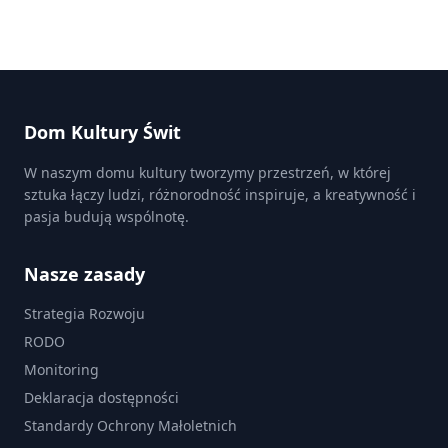
Brak wydarzeń spełniających kryteria.
Dom Kultury Świt
W naszym domu kultury tworzymy przestrzeń, w której
sztuka łączy ludzi, różnorodność inspiruje, a kreatywność i
pasja budują wspólnotę.
Nasze zasady
Strategia Rozwoju
RODO
Monitoring
Deklaracja dostępności
Standardy Ochrony Małoletnich