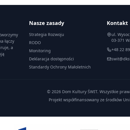
Nasze zasady
Kontakt
Strategia Rozwoju
ul. Wysoc
 tworzymy
03-371 W
ka łączy
RODO
ruje, a
+48 22 89
Monitoring
ują
Deklaracja dostępności
swit@dks
Standardy Ochrony Małoletnich
© 2026 Dom Kultury ŚWIT. Wszystkie praw
Projekt współfinansowany ze środków Unii