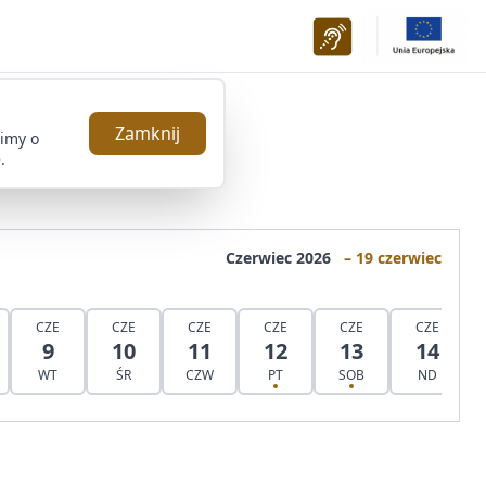
Zamknij
simy o
.
Czerwiec 2026
– 19 czerwiec
CZE
CZE
CZE
CZE
CZE
CZE
9
10
11
12
13
14
WT
ŚR
CZW
PT
SOB
ND