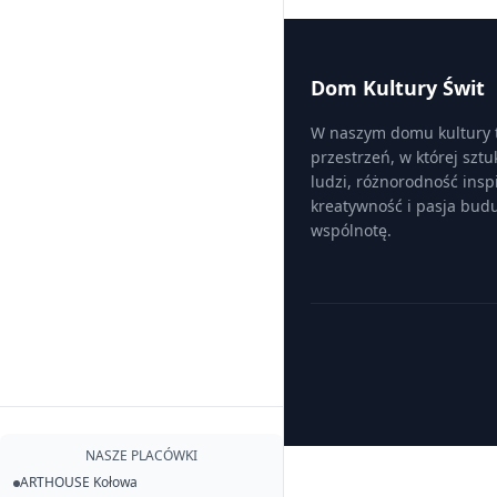
Dom Kultury Świt
W naszym domu kultury
przestrzeń, w której sztu
ludzi, różnorodność inspi
kreatywność i pasja bud
wspólnotę.
NASZE PLACÓWKI
ARTHOUSE Kołowa