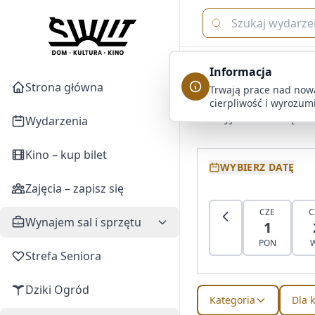
Przejdź do treści
Kalend
Informacja
Strona główna
Trwają prace nad nową
cierpliwość i wyrozum
Odkryj nadchodzące wy
Wydarzenia
Kino – kup bilet
WYBIERZ DATĘ
Zajęcia – zapisz się
CZE
C
Wynajem sal i sprzętu
1
PON
Strefa Seniora
Dziki Ogród
Kategoria
Dla 