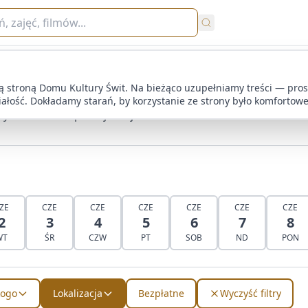
arz wydarzeń
 stroną Domu Kultury Świt. Na bieżąco uzupełniamy treści — pro
iałość. Dokładamy starań, by korzystanie ze strony było komfortowe
darzenia i zaplanuj swój czas z nami
ZE
CZE
CZE
CZE
CZE
CZE
CZE
2
3
4
5
6
7
8
WT
ŚR
CZW
PT
SOB
ND
PON
kogo
Lokalizacja
Bezpłatne
Wyczyść filtry